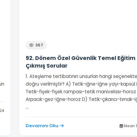
357
92. Dönem Özel Güvenlik Temel Eğitim 
Çıkmış Sorular
1. Ateşleme tertibatının unsurları hangi seçenekt
un
doğru verilmiştir? A) Tetik-iğne-iğne yayı-kapsül 
Tetik-fişek-fişek rampası-tetik manivelası-horoz
Arpacık-gez-iğne-horoz D) Tetik-çıkarıcı-tırnak-i
…
024
Devamını Oku
Nisan 1