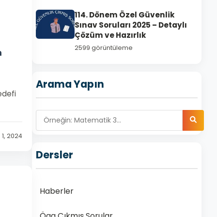
114. Dönem Özel Güvenlik
Sınav Soruları 2025 – Detaylı
Çözüm ve Hazırlık
2599 görüntüleme
m
Arama Yapın
edefi
 1, 2024
Dersler
Haberler
Ögg Çıkmış Sorular