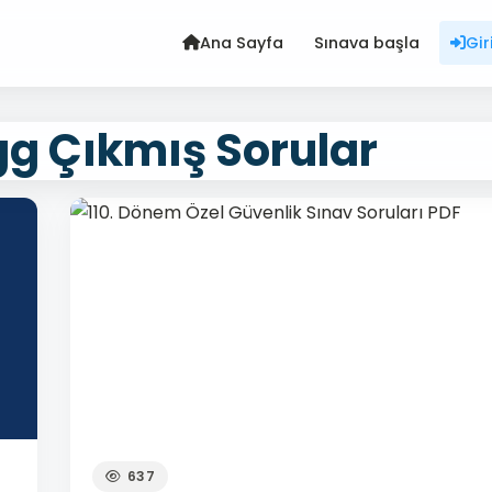
Ana Sayfa
Sınava başla
Gir
gg Çıkmış Sorular
637