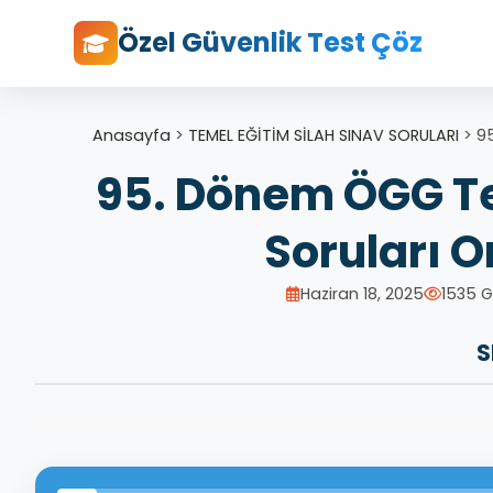
Özel Güvenlik Test Çöz
Anasayfa
>
TEMEL EĞİTİM SİLAH SINAV SORULARI
>
95
95. Dönem ÖGG Te
Soruları O
Haziran 18, 2025
1535 
S