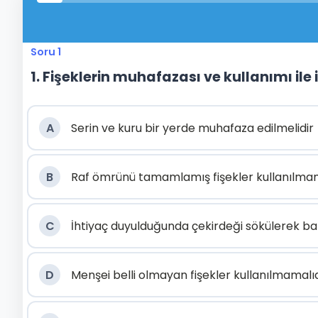
Soru 1
1. Fişeklerin muhafazası ve kullanımı ile
A
Serin ve kuru bir yerde muhafaza edilmelidir
B
Raf ömrünü tamamlamış fişekler kullanılmam
C
İhtiyaç duyulduğunda çekirdeği sökülerek baru
D
Menşei belli olmayan fişekler kullanılmamalı