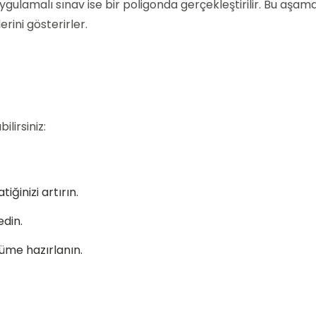
Uygulamalı sınav ise bir poligonda gerçekleştirilir. Bu aşa
rini gösterirler.
lirsiniz:
iğinizi artırın.
edin.
üme hazırlanın.