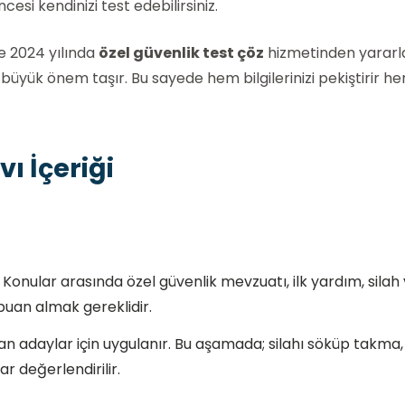
ncesi kendinizi test edebilirsiniz.
le 2024 yılında
özel güvenlik test çöz
hizmetinden yarar
büyük önem taşır. Bu sayede hem bilgilerinizi pekiştirir h
ı İçeriği
Konular arasında özel güvenlik mevzuatı, ilk yardım, silah 
0 puan almak gereklidir.
an adaylar için uygulanır. Bu aşamada; silahı söküp takma,
 değerlendirilir.