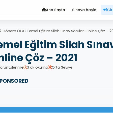
Ana Sayfa
Sınava başla
Gir
. Dönem ÖGG Temel Eğitim Silah Sınav Soruları Online Çöz – 20
mel Eğitim Silah Sına
nline Çöz – 2021
Görüntülenme
3 dk okuma
Orta Seviye
PONSORED