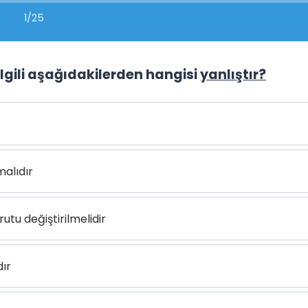
1/25
 ilgili aşağıdakilerden hangisi
yanlıştır?
alıdır
tu değiştirilmelidir
dır