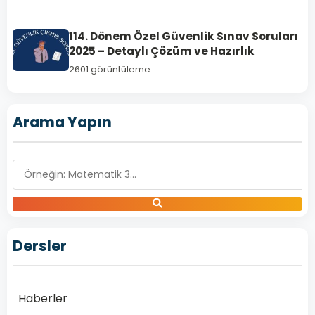
110.
114. Dönem Özel Güvenlik Sınav Soruları
Dönem
2025 – Detaylı Çözüm ve Hazırlık
Özel
2601 görüntüleme
Güvenlik
Silah
Sınav
Arama Yapın
Soruları
Çöz
–
ozelguvenliktestcoz.com
110.
Dönem
Özel
Dersler
Güvenlik
Silah
Sınav
Haberler
Soruları