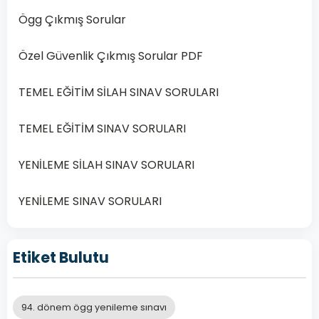
Özel
Ögg Çıkmış Sorular
güvenlik
görevlisi…
Özel Güvenlik Çıkmış Sorular PDF
Devamını
Oku
TEMEL EĞİTİM SİLAH SINAV SORULARI
TEMEL EĞİTİM SINAV SORULARI
YENİLEME SİLAH SINAV SORULARI
YENİLEME SINAV SORULARI
Etiket Bulutu
94. dönem ögg yenileme sınavı