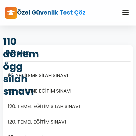
Özel Güvenlik Test Çöz
110
dönem
Dersler
ögg
silah
96. YENİLEME SİLAH SINAVI
sınavı
96. YENİLEME EĞİTİM SINAVI
120. TEMEL EĞİTİM SİLAH SINAVI
120. TEMEL EĞİTİM SINAVI