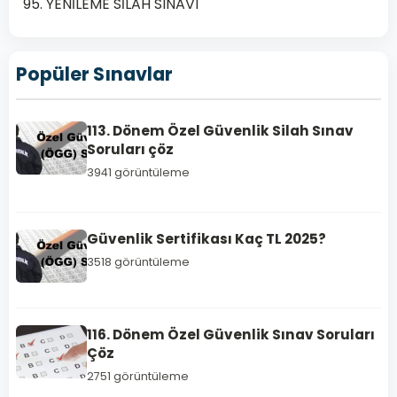
95. YENİLEME SİLAH SINAVI
Popüler Sınavlar
TEMEL
113. Dönem Özel Güvenlik Silah Sınav
EĞİTİM
Soruları çöz
SİLAH
3941 görüntüleme
SINAV
SORULARI
110.
Güvenlik Sertifikası Kaç TL 2025?
Dönem
3518 görüntüleme
Özel
Güvenlik
Silah
116. Dönem Özel Güvenlik Sınav Soruları
Sınav
Çöz
Soruları
2751 görüntüleme
çöz