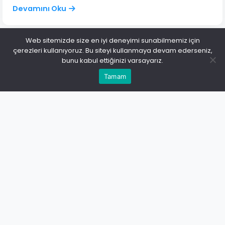
Devamını Oku
Web sitemizde size en iyi deneyimi sunabilmemiz için
çerezleri kullanıyoruz. Bu siteyi kullanmaya devam ederseniz,
bunu kabul ettiğinizi varsayarız.
Tamam
HABERLER
ÖGG Soruları ve Cevapları Ne Zaman
Yayımlanacak? | 118. Dönem Özel Güvenlik
Sınavı