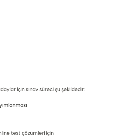
ylar için sınav süreci şu şekildedir:
ayımlanması
line test çözümleri için