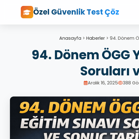
Özel Güvenlik Test Çöz
Anasayfa
>
Haberler
>
94. Dönem ÖG
94. Dönem ÖGG Y
Soruları 
Aralık 16, 2025
388 Gö