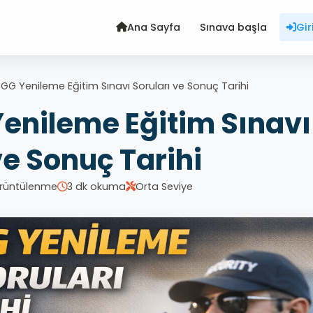
Ana Sayfa
Sınava başla
Gir
G Yenileme Eğitim Sınavı Soruları ve Sonuç Tarihi
enileme Eğitim Sınavı
ve Sonuç Tarihi
rüntülenme
3 dk okuma
Orta Seviye