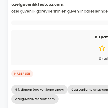
ozelguvenliktestcoz.com
,
özel güvenlik görevlilerinin en güvenilir adreslerinden
Bu yaz
Orta
HABERLER
94. dönem ögg yenileme sınavı
ögg yenileme sınav son
ozelguvenliktestcoz.com