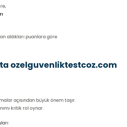
re,
rı
an aldıkları puanlara göre
kta ozelguvenliktestcoz.com
amalar açısından büyük önem taşır.
mı kritik rol oynar.
ları