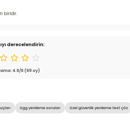
 biridir.
ıyı derecelendirin:
lama:
4.5
/5 (
69
oy)
uçları
ögg yenileme soruları
özel güvenlik yenileme test çöz