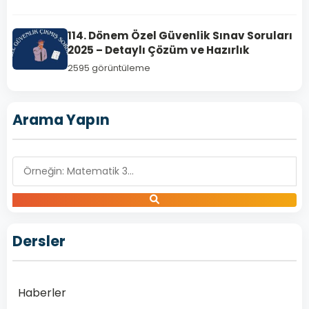
Dönem
ÖGG
114. Dönem Özel Güvenlik Sınav Soruları
Yenileme
2025 – Detaylı Çözüm ve Hazırlık
Eğitim
2595 görüntüleme
Sınavı
Soruları
Arama Yapın
ve
Sonuç
Tarihi
Özel
Güvenlik
Görevlilerinin
görev
Dersler
sürelerini
uzatabilmeleri
için
katılmak
Haberler
zorunda