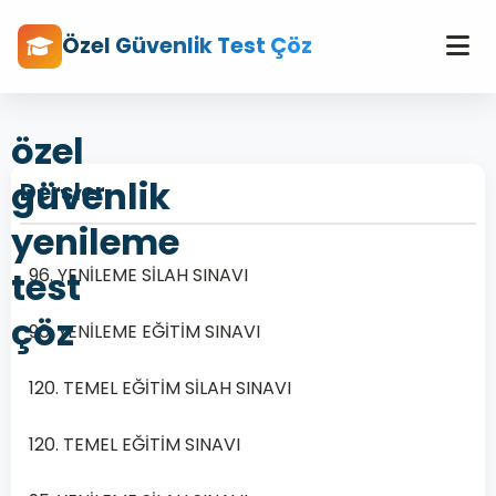
Özel Güvenlik Test Çöz
özel
güvenlik
Dersler
yenileme
test
96. YENİLEME SİLAH SINAVI
çöz
96. YENİLEME EĞİTİM SINAVI
120. TEMEL EĞİTİM SİLAH SINAVI
120. TEMEL EĞİTİM SINAVI