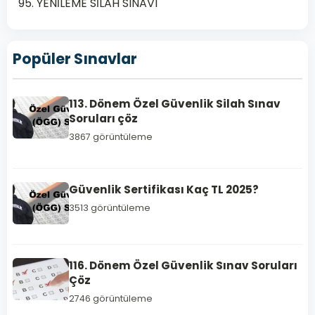
95. YENİLEME SİLAH SINAVI
Popüler Sınavlar
HABERLER
113. Dönem Özel Güvenlik Silah Sınav
Soruları çöz
94.
3867 görüntüleme
Dönem
ÖGG
Yenileme
Güvenlik Sertifikası Kaç TL 2025?
Eğitim
3513 görüntüleme
Sınavı
Soruları
ve
116. Dönem Özel Güvenlik Sınav Soruları
Sonuç
Çöz
Tarihi
2746 görüntüleme
94.