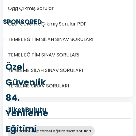
Ögg Çıkmış Sorular
SPONSORED
Özel Güvenlik Çıkmış Sorular PDF
TEMEL EĞİTİM SİLAH SINAV SORULARI
TEMEL EĞİTİM SINAV SORULARI
Özel
YENİLEME SİLAH SINAV SORULARI
Güvenlik
YENİLEME SINAV SORULARI
84.
Etiket Bulutu
Yenileme
Eğitimi
92. dönem ögg temel eğitim silah soruları