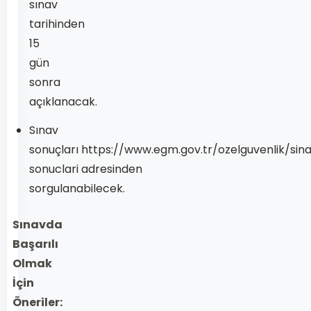
sınav
tarihinden
15
gün
sonra
açıklanacak.
Sınav
sonuçları
https://www.egm.gov.tr/ozelguvenlik/sin
sonuclari
adresinden
sorgulanabilecek.
Sınavda
Başarılı
Olmak
İçin
Öneriler: