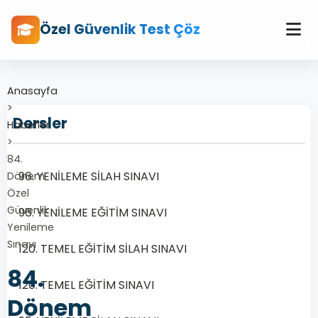
Özel Güvenlik Test Çöz
Anasayfa
>
Dersler
Haberler
>
84.
96. YENİLEME SİLAH SINAVI
Dönem
Özel
Güvenlik
96. YENİLEME EĞİTİM SINAVI
Yenileme
Sınavı
120. TEMEL EĞİTİM SİLAH SINAVI
84.
120. TEMEL EĞİTİM SINAVI
Dönem