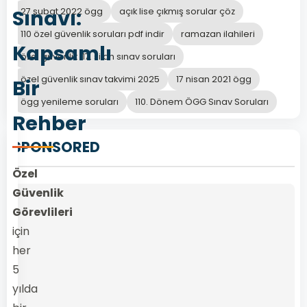
Sınavı:
27 şubat 2022 ögg
açık lise çıkmış sorular çöz
110 özel güvenlik soruları pdf indir
ramazan ilahileri
Kapsamlı
özel güvenlik 117. silah sınav soruları
özel güvenlik sınav takvimi 2025
17 nisan 2021 ögg
Bir
ögg yenileme soruları
110. Dönem ÖGG Sınav Soruları
Rehber
SPONSORED
Özel
Güvenlik
Görevlileri
için
her
5
yılda