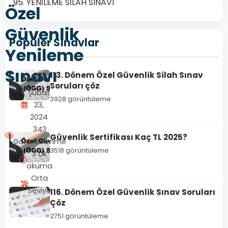
95. YENİLEME SİLAH SINAVI
Özel
Güvenlik
Popüler Sınavlar
Yenileme
Sınavı
113. Dönem Özel Güvenlik Silah Sınav
Soruları çöz
Şubat
3928 görüntüleme
23,
2024
343
Güvenlik Sertifikası Kaç TL 2025?
Görüntülenme
3518 görüntüleme
3 dk
okuma
Orta
Seviye
116. Dönem Özel Güvenlik Sınav Soruları
Çöz
2751 görüntüleme