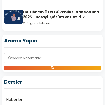
Test
Çöz
114. Dönem Özel Güvenlik Sınav Soruları
|
2025 – Detaylı Çözüm ve Hazırlık
Özel
2591 görüntüleme
Güvenlik
Sınavı
Arama Yapın
Test
Çöz
2026
Rehberi
ÖGS
test
çöz,
Dersler
yani
Özel
Güvenlik
Sınavı
Haberler
test