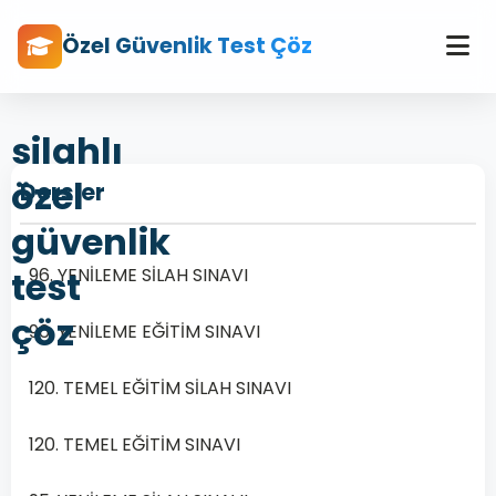
Özel Güvenlik Test Çöz
silahlı
özel
Dersler
güvenlik
test
96. YENİLEME SİLAH SINAVI
çöz
96. YENİLEME EĞİTİM SINAVI
120. TEMEL EĞİTİM SİLAH SINAVI
120. TEMEL EĞİTİM SINAVI