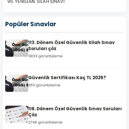
95. YENİLEME SİLAH SINAVI
Popüler Sınavlar
HABERLER
113. Dönem Özel Güvenlik Silah Sınav
Soruları çöz
ÖGS
3833 görüntüleme
Test
Çöz
|
Güvenlik Sertifikası Kaç TL 2025?
Özel
3511 görüntüleme
Güvenlik
Sınavı
Test
116. Dönem Özel Güvenlik Sınav Soruları
Çöz
Çöz
2026
2746 görüntüleme
ÖGS