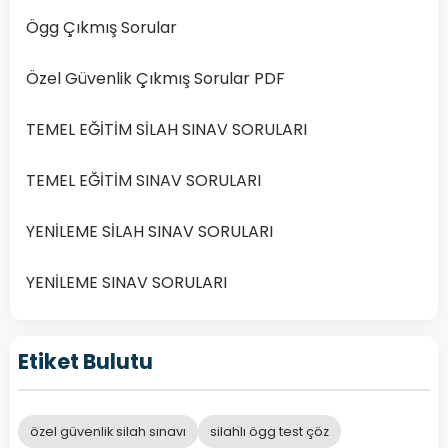
çöz,
Ögg Çıkmış Sorular
…
Özel Güvenlik Çıkmış Sorular PDF
Devamını
Oku
TEMEL EĞİTİM SİLAH SINAV SORULARI
TEMEL EĞİTİM SINAV SORULARI
YENİLEME SİLAH SINAV SORULARI
YENİLEME SINAV SORULARI
Etiket Bulutu
özel güvenlik silah sınavı
silahlı ögg test çöz