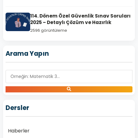
Online
Çöz
114. Dönem Özel Güvenlik Sınav Soruları
2025 – Detaylı Çözüm ve Hazırlık
Özel
Güvenlik
2596 görüntüleme
117.
Temel
Arama Yapın
Eğitim
Sınav
Soruları
Online
Çöz
Özel
Güvenlik
Dersler
117.
Temel
Eğitim
Sınavı,
Haberler