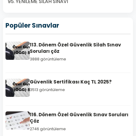
95. YENİLEME SİLAH SINAVI
Popüler Sınavlar
113. Dönem Özel Güvenlik Silah Sınav
Soruları çöz
TEMEL
3888 görüntüleme
EĞİTİM
SINAV
SORULARI
Güvenlik Sertifikası Kaç TL 2025?
Özel
3513 görüntüleme
Güvenlik
117.
Temel
116. Dönem Özel Güvenlik Sınav Soruları
Eğitim
Çöz
Sınav
2746 görüntüleme
Soruları