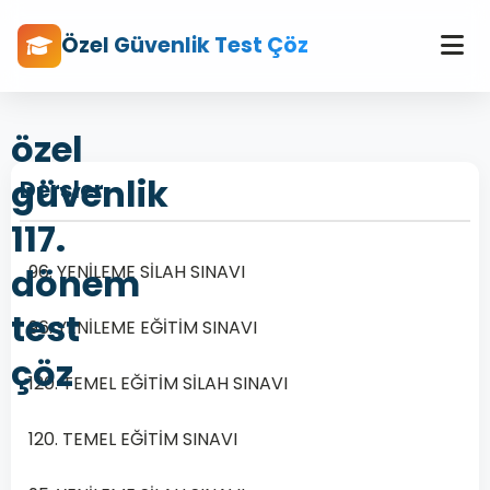
Özel Güvenlik Test Çöz
özel
güvenlik
Dersler
117.
dönem
96. YENİLEME SİLAH SINAVI
test
96. YENİLEME EĞİTİM SINAVI
çöz
120. TEMEL EĞİTİM SİLAH SINAVI
120. TEMEL EĞİTİM SINAVI