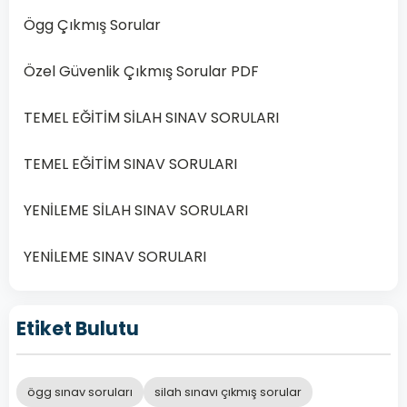
19
Ekim
Ögg Çıkmış Sorular
2025
Pazar
Özel Güvenlik Çıkmış Sorular PDF
günü…
TEMEL EĞİTİM SİLAH SINAV SORULARI
Devamını
Oku
TEMEL EĞİTİM SINAV SORULARI
YENİLEME SİLAH SINAV SORULARI
YENİLEME SINAV SORULARI
Etiket Bulutu
ögg sınav soruları
silah sınavı çıkmış sorular