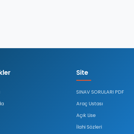
nkler
Site
a
SINAV SORULARI PDF
da
Araç Ustası
Açık Lise
İlahi Sözleri