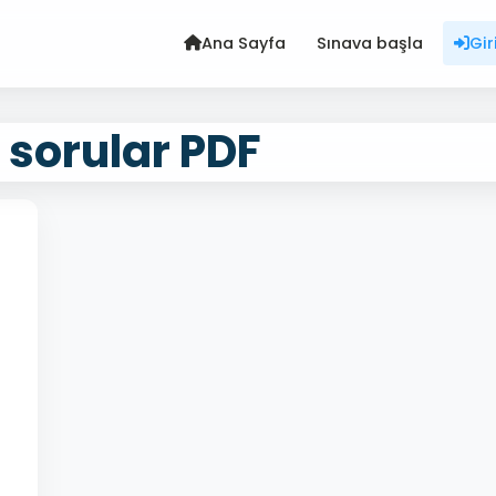
Ana Sayfa
Sınava başla
Gir
 sorular PDF