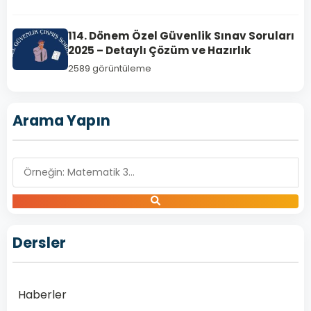
Özel
Güvenlik
114. Dönem Özel Güvenlik Sınav Soruları
Sınav
2025 – Detaylı Çözüm ve Hazırlık
Soruları
2589 görüntüleme
PDF
ve
ozelguvenliktestcoz.com
Arama Yapın
Tanıtımı
110.
Dönem
Özel
Güvenlik
Sınav
Soruları
Dersler
PDF
Özel
güvenlik
Haberler
görevlileri,