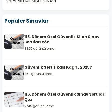
95. YENİLEME SİLAH SINAVI
Popüler Sınavlar
ÖZEL
GÜVENLIK
ÇIKMIŞ
113. Dönem Özel Güvenlik Silah Sınav
SORULAR
Soruları çöz
PDF
3825 görüntüleme
110.
Dönem
Güvenlik Sertifikası Kaç TL 2025?
Özel
Güvenlik
3511 görüntüleme
Sınav
Soruları
PDF
116. Dönem Özel Güvenlik Sınav Soruları
Çöz
110.
2745 görüntüleme
Dönem