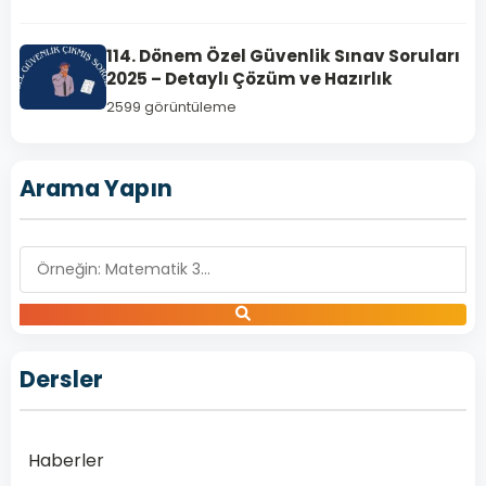
Sınav
Soruları
114. Dönem Özel Güvenlik Sınav Soruları
çöz
2025 – Detaylı Çözüm ve Hazırlık
2599 görüntüleme
110.
Dönem
Özel
Arama Yapın
Güvenlik
Silah
Sınav
Soruları
Çöz
–
ozelguvenliktestcoz.com
Dersler
110.
Dönem
Özel
Haberler
Güvenlik