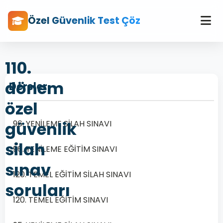
Özel Güvenlik Test Çöz
110.
dönem
Dersler
özel
güvenlik
96. YENİLEME SİLAH SINAVI
silah
96. YENİLEME EĞİTİM SINAVI
sınav
120. TEMEL EĞİTİM SİLAH SINAVI
soruları
120. TEMEL EĞİTİM SINAVI