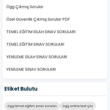
Silah
Ögg Çıkmış Sorular
Sınav
Soruları
Özel Güvenlik Çıkmış Sorular PDF
Özel
güvenlik
TEMEL EĞİTİM SİLAH SINAV SORULARI
görevlisi…
TEMEL EĞİTİM SINAV SORULARI
Devamını
Oku
YENİLEME SİLAH SINAV SORULARI
YENİLEME SINAV SORULARI
Etiket Bulutu
ögg temel eğitim sınav soruları
ögg online test çöz