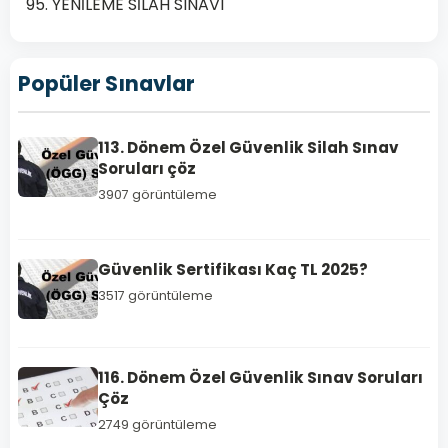
95. YENİLEME SİLAH SINAVI
Popüler Sınavlar
113. Dönem Özel Güvenlik Silah Sınav
Soruları çöz
3907 görüntüleme
TEMEL
EĞİTİM
SİLAH
Güvenlik Sertifikası Kaç TL 2025?
SINAV
3517 görüntüleme
SORULARI
110.
Dönem
116. Dönem Özel Güvenlik Sınav Soruları
Özel
Çöz
Güvenlik
2749 görüntüleme
Silah