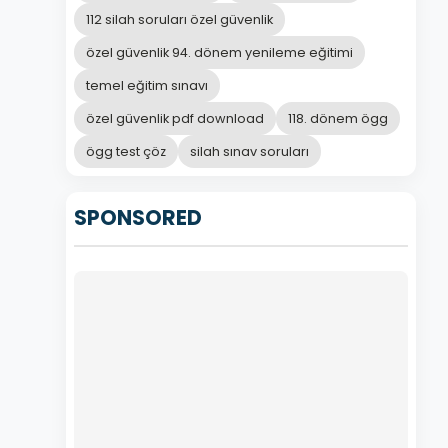
112 silah soruları özel güvenlik
özel güvenlik 94. dönem yenileme eğitimi
temel eğitim sınavı
özel güvenlik pdf download
118. dönem ögg
ögg test çöz
silah sınav soruları
SPONSORED