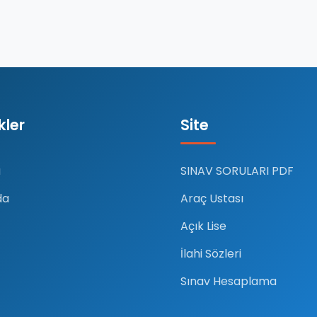
nkler
Site
a
SINAV SORULARI PDF
da
Araç Ustası
Açık Lise
İlahi Sözleri
Sınav Hesaplama