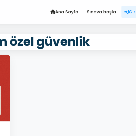
Ana Sayfa
Sınava başla
Gir
m özel güvenlik