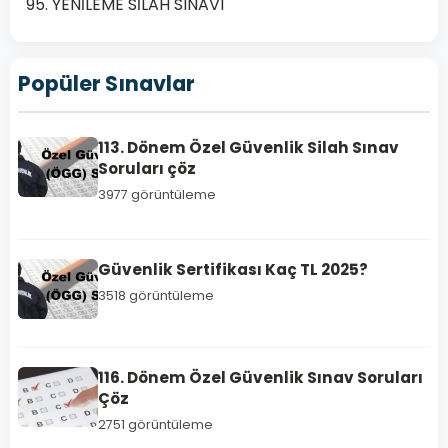
95. YENİLEME SİLAH SINAVI
Popüler Sınavlar
113. Dönem Özel Güvenlik Silah Sınav
Soruları çöz
TEMEL
3977 görüntüleme
EĞİTİM
SINAV
SORULARI
Güvenlik Sertifikası Kaç TL 2025?
100.
3518 görüntüleme
Dönem
Özel
Güvenlik
116. Dönem Özel Güvenlik Sınav Soruları
Sınav
Çöz
Soruları
2751 görüntüleme
Çöz