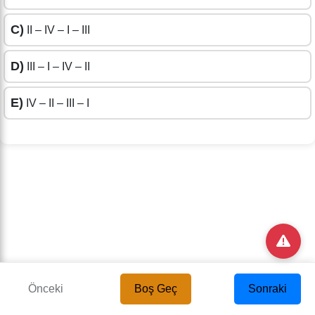
C)
II – IV – I – III
D)
III – I – IV – II
E)
IV – II – III – I
Önceki
Boş Geç
Sonraki