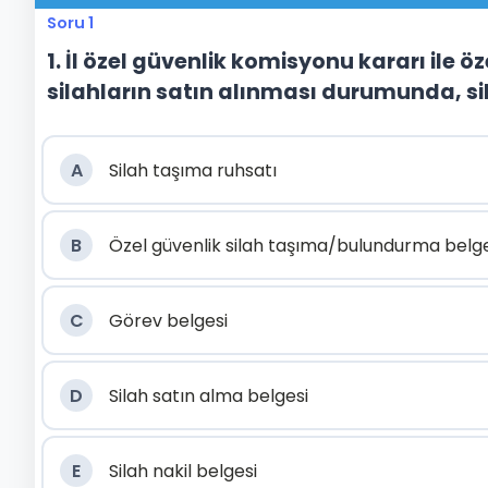
Soru 1
1. İl özel güvenlik komisyonu kararı ile ö
silahların satın alınması durumunda, si
A
Silah taşıma ruhsatı
B
Özel güvenlik silah taşıma/bulundurma belge
C
Görev belgesi
D
Silah satın alma belgesi
E
Silah nakil belgesi