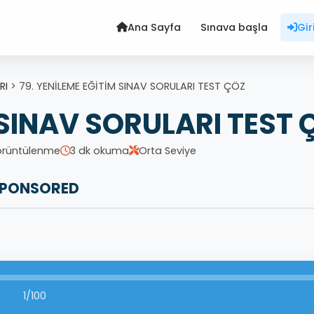
Ana Sayfa
Sınava başla
Gir
RI
>
79. YENİLEME EĞİTİM SINAV SORULARI TEST ÇÖZ
 SINAV SORULARI TEST 
örüntülenme
3 dk okuma
Orta Seviye
PONSORED
1/100