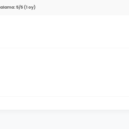
talama:
5
/5 (
1
oy)