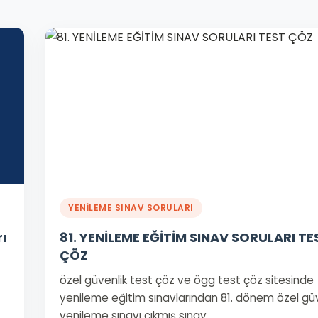
YENİLEME SINAV SORULARI
ı
81. YENİLEME EĞİTİM SINAV SORULARI TE
ÇÖZ
özel güvenlik test çöz ve ögg test çöz sitesinde
yenileme eğitim sınavlarından 81. dönem özel güv
yenileme sınavı çıkmış sınav…