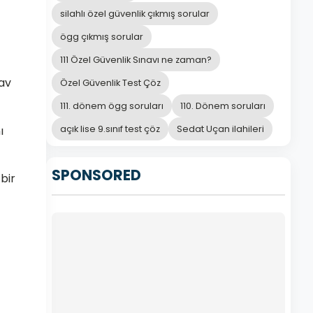
silahlı özel güvenlik çıkmış sorular
ögg çıkmış sorular
111 Özel Güvenlik Sınavı ne zaman?
nav
Özel Güvenlik Test Çöz
111. dönem ögg soruları
110. Dönem soruları
açık lise 9.sınıf test çöz
Sedat Uçan ilahileri
ı
SPONSORED
 bir